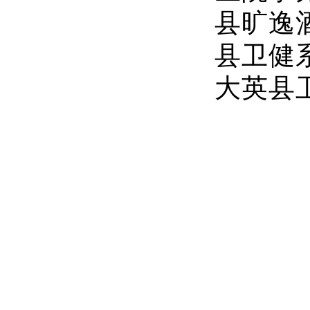
县旷逸
县卫健
大英县