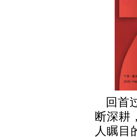
回首
断深耕
人瞩目