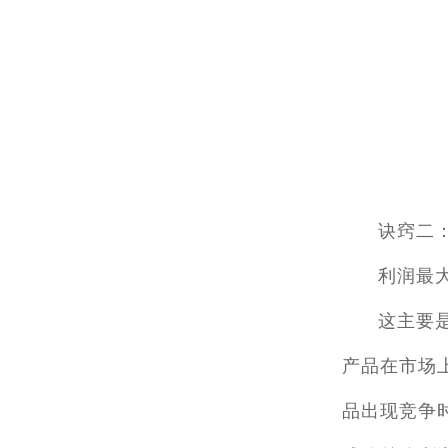
诀窍二
利润最
这主要
产品在市场
品出现竞争