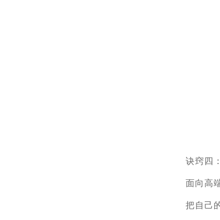
诀窍四
面向高端
把自己