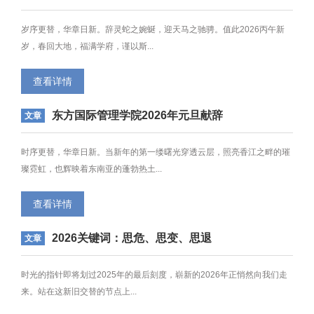
马年吉祥
岁序更替，华章日新。辞灵蛇之婉蜒，迎天马之驰骋。值此2026丙午新
岁，春回大地，福满学府，谨以斯...
查看详情
东方国际管理学院2026年元旦献辞
文章
时序更替，华章日新。当新年的第一缕曙光穿透云层，照亮香江之畔的璀
璨霓虹，也辉映着东南亚的蓬勃热土...
查看详情
2026关键词：思危、思变、思退
文章
时光的指针即将划过2025年的最后刻度，崭新的2026年正悄然向我们走
来。站在这新旧交替的节点上...