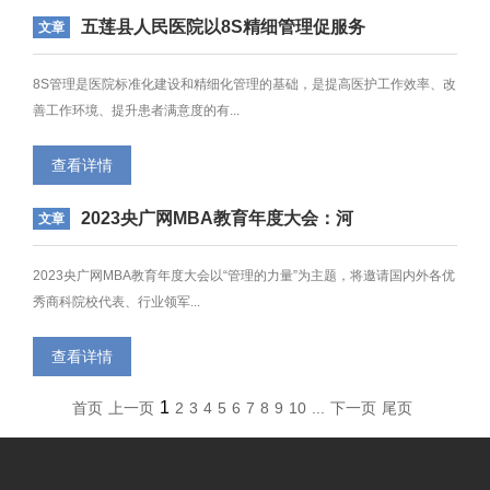
五莲县人民医院以8S精细管理促服务
文章
质量提升
8S管理是医院标准化建设和精细化管理的基础，是提高医护工作效率、改
善工作环境、提升患者满意度的有...
查看详情
2023央广网MBA教育年度大会：河
文章
南理工大学MBA项目
2023央广网MBA教育年度大会以“管理的力量”为主题，将邀请国内外各优
秀商科院校代表、行业领军...
查看详情
1
首页
上一页
2
3
4
5
6
7
8
9
10
...
下一页
尾页