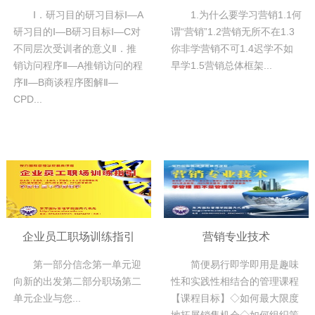
Ⅰ．研习目的研习目标Ⅰ—A
1.为什么要学习营销​1.1何
研习目的Ⅰ—B研习目标Ⅰ—C对
谓“营销”1.2营销无所不在1.3
不同层次受训者的意义Ⅱ．推
你非学营销不可1.4迟学不如
销访问程序Ⅱ—A推销访问的程
早学1.5营销总体框架...
序Ⅱ—B商谈程序图解Ⅱ—
CPD...
企业员工职场训练指引
营销专业技术
第一部分信念第一单元迎
简便易行即学即用是趣味
向新的出发第二部分职场第二
性和实践性相结合的管理课程
单元企业与您...
【课程目标】◇如何最大限度
地拓展销售机会◇如何组织策